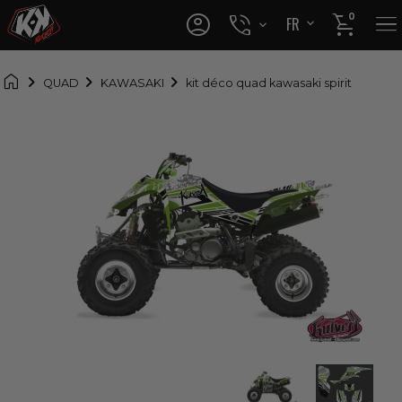




0
FR
EN

QUAD
KAWASAKI
kit déco quad kawasaki spirit