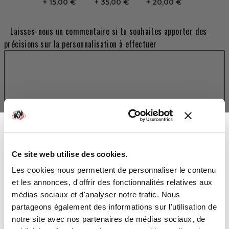
15,00 €
35,00 €
20,00 €
Laisses-nous un commentaire si tu souhaites apporter des
précisions sur la personnalisation à effectuer
TOTAL
Ce site web utilise des cookies.
179,00 €
-10%
Vous avez gagné :
Les cookies nous permettent de personnaliser le contenu
et les annonces, d'offrir des fonctionnalités relatives aux
AJOUTER AU PANIER
médias sociaux et d'analyser notre trafic. Nous
partageons également des informations sur l'utilisation de
notre site avec nos partenaires de médias sociaux, de
DELAI DE LIVRAISON