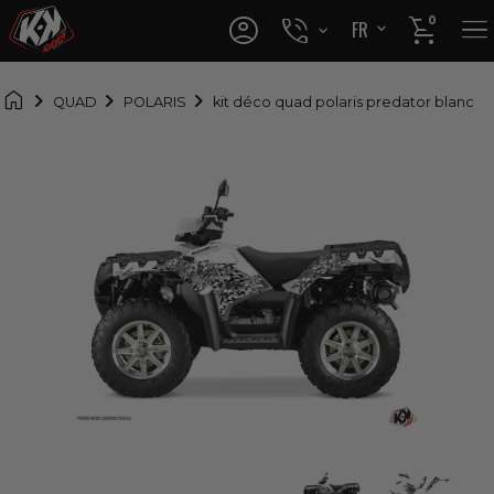




0
FR
EN

QUAD
POLARIS
kit déco quad polaris predator blanc