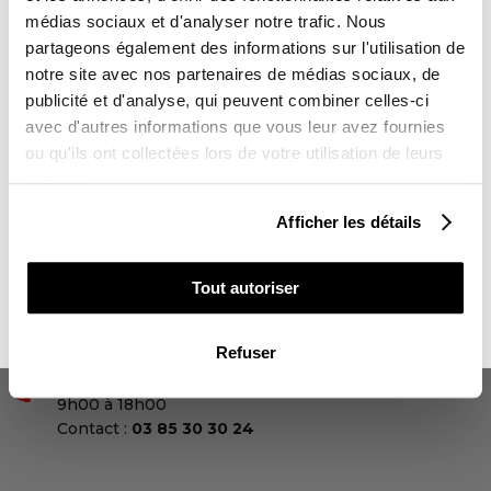
-10%
DELAI DE LIVRAISON
médias sociaux et d'analyser notre trafic. Nous
Kit Déco sans personnalisation : 3 à 5 jours ouvrés
Kit Déco avec personnalisation : 10 jours ouvrés
partageons également des informations sur l'utilisation de
notre site avec nos partenaires de médias sociaux, de
LIVRAISON
Sur l'ensemble de votre commande
publicité et d'analyse, qui peuvent combiner celles-ci

Livraison partout dans le monde 24-48h ouvrées
avec d'autres informations que vous leur avez fournies
Vous souhaitez en profiter :
ou qu'ils ont collectées lors de votre utilisation de leurs
services.
PAIEMENTS SÉCURISÉS
POUR VOUS
lock
4x sans frais avec Paypal
Afficher les détails
POUR UN PROCHE

Tout autoriser
RETOUR ET REMBOURSEMENT
Lien vers notre politique de remboursement
NON MERCI, JE N'AIME PAS LES CADEAUX
Refuser
UNE QUESTION ?
Une équipe vous répond du lundi au vendredi de
9h00 à 18h00
Contact :
03 85 30 30 24