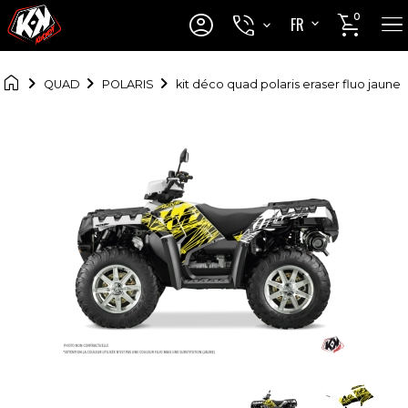




0
FR
EN

QUAD
POLARIS
kit déco quad polaris eraser fluo jaune