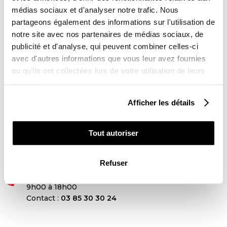
DELAI DE LIVRAISON
médias sociaux et d'analyser notre trafic. Nous
Kit Déco sans personnalisation : 3 à 5 jours ouvrés
Kit Déco avec personnalisation : 10 jours ouvrés
partageons également des informations sur l'utilisation de
notre site avec nos partenaires de médias sociaux, de
LIVRAISON
publicité et d'analyse, qui peuvent combiner celles-ci

Livraison partout dans le monde 24-48h ouvrées
avec d'autres informations que vous leur avez fournies
ou qu'ils ont collectées lors de votre utilisation de leurs
services.
PAIEMENTS SÉCURISÉS
lock
4x sans frais avec Paypal
Afficher les détails

Tout autoriser
RETOUR ET REMBOURSEMENT
Lien vers notre politique de remboursement
Refuser
UNE QUESTION ?
Une équipe vous répond du lundi au vendredi de
9h00 à 18h00
Contact :
03 85 30 30 24