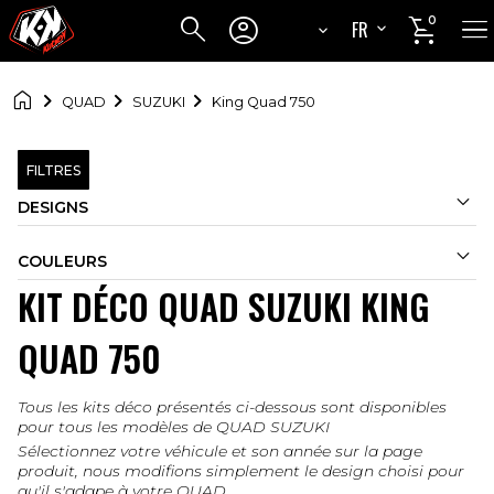




0
FR
EN

QUAD
SUZUKI
King Quad 750
FILTRES

DESIGNS

COULEURS
KIT DÉCO QUAD SUZUKI KING
QUAD 750
Tous les kits déco présentés ci-dessous sont disponibles
pour tous les modèles de QUAD SUZUKI
Sélectionnez votre véhicule et son année sur la page
produit, nous modifions simplement le design choisi pour
qu'il s'adape à votre QUAD