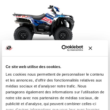
KIT DÉCO QUAD ERASER SUZUKI BLEU-
ROUGE SÉRIE
Ce site web utilise des cookies.
Les cookies nous permettent de personnaliser le contenu
165,00 €
et les annonces, d'offrir des fonctionnalités relatives aux
médias sociaux et d'analyser notre trafic. Nous
partageons également des informations sur l'utilisation de
notre site avec nos partenaires de médias sociaux, de
publicité et d'analyse, qui peuvent combiner celles-ci
avec d'autres informations que vous leur avez fournies