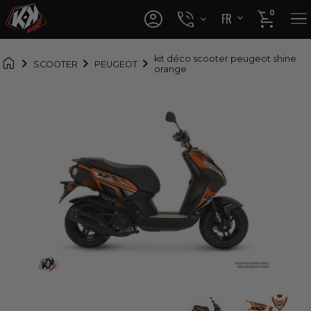




0
FR
EN

kit déco scooter peugeot shine
SCOOTER
PEUGEOT
orange