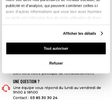
DELAI DE LIVRAISON
publicité et d'analyse, qui peuvent combiner celles-ci
Kit Déco sans personnalisation : 3 à 5 jours ouvrés
Kit Déco avec personnalisation : 10 jours ouvrés
avec d'autres informations que vous leur avez fournies
ou qu'ils ont collectées lors de votre utilisation de leurs
LIVRAISON

services.
Livraison partout dans le monde 24-48h ouvrées
Afficher les détails
PAIEMENTS SÉCURISÉS
lock
Tout autoriser
4x sans frais avec Paypal
Refuser

RETOUR ET REMBOURSEMENT
Lien vers notre politique de remboursement
UNE QUESTION ?
Une équipe vous répond du lundi au vendredi de
9h00 à 18h00
Contact :
03 85 30 30 24